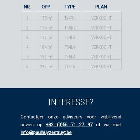
NR.
OPP.
TYPE
PLAN
1
175 m²
Ta4R1
VERKOCHT
2
115 m²
Tb5R2
VERKOCHT
3
118 m²
Tc4L3
VERKOCHT
4
184 m²
Td4L4
VERKOCHT
5
196 m²
Te5L4
VERKOCHT
6
292 m²
Tf4L5
VERKOCHT
INTERESSE?
Contacteer onze adviseurs voor vrijblijvend
advies op
+32 (0)56 71 27 97
of via mail
info@paulhuyzentruyt.be
.